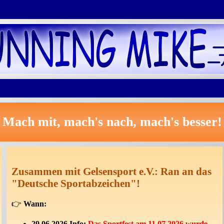
Mach mit, mach's nach, mach's besser!
Zusammen mit Gelsensport e.V.: Ran an das
"Deutsche Sportabzeichen"!
👉
Wann:
29.06.2026 Info:
Das Sportfest am 11.07.2026 wurde