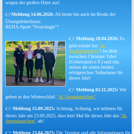
wegen der großen Hitze aus!
👉
Meldung 14.06.2026:
Ab heute bin auch im Besitz der
Übungsleiterlizenz
REHA-Sport "Neurologie"!
👉
Meldung 28.04.2026:
Es
geht wieder los
"dt.
Sportabzeichen"
! Im Bild
zwischen Christian Tabel
(Gelsensport e.V.) und mir,
stehen die ersten beiden
erfolgreichen Teilnehmer für
dieses Jahr!
👉
Meldung 02.11.2025:
Wir
gehen in den Winterschlaf:
"dt. Sportabzeichen"
👉
Meldung 15.09.2025:
Achtung, Achtung, wir nehmen für
dieses Jahr am 23.09.2025, dass letzt Mal für dieses Jahr das
"dt.
Sportabzeichen"
ab!
👉
Meldung 23.04.2025:
Die Termine und alle Informationen für