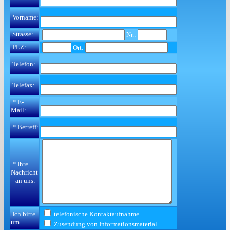
Vorname:
Strasse:
Nr.:
PLZ:
Ort:
Telefon:
Telefax:
*
E-
Mail:
*
Betreff:
*
Ihre
Nachricht
an uns:
Ich bitte
telefonische Kontaktaufnahme
um
Zusendung von Informationsmaterial